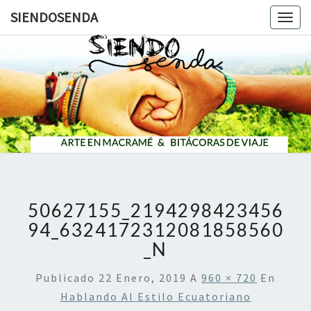
SIENDOSENDA
Togg
navig
SIENDOS
50627155_2194298423456
94_6324172312081858560
_N
Publicado
22 Enero, 2019
A
960 × 720
En
Hablando Al Estilo Ecuatoriano