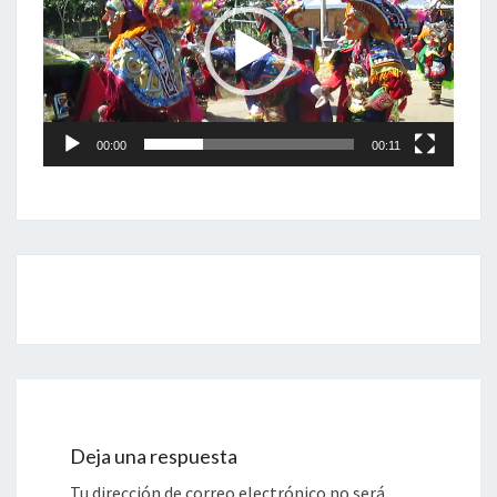
(
O
N
L
I
N
00:00
00:11
E
-
V
I
D
E
Navegación
O
de
-
entradas
C
U
T
T
E
Deja una respuesta
R
Tu dirección de correo electrónico no será
.