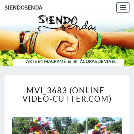
SIENDOSENDA
Togg
navig
SIENDOS
M
MVI_3683 (ONLINE-
V
I
VIDEO-CUTTER.COM)
_
3
6
Reproductor
8
de
3
vídeo