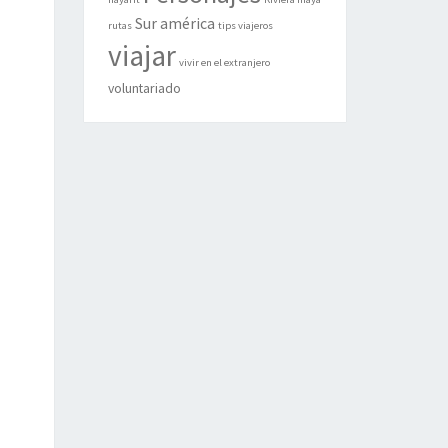
Sur américa
rutas
tips viajeros
viajar
vivir en el extranjero
voluntariado