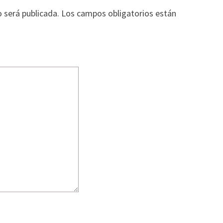
T
o será publicada.
Los campos obligatorios están
T
E
R
.
C
O
M
)