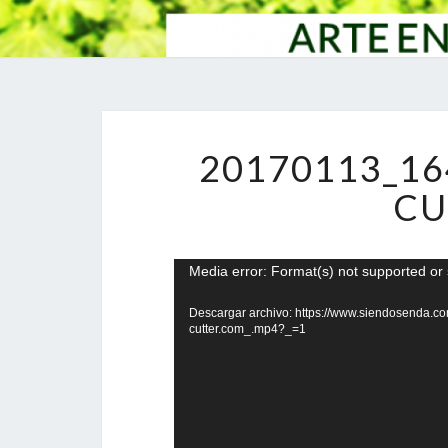
20170113_16
CU
Reproductor
Media error: Format(s) not supported or 
de
Descargar archivo: https://www.siendosenda.
vídeo
cutter.com_.mp4?_=1