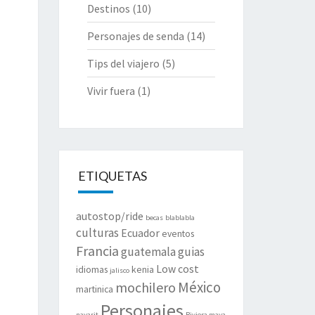
Destinos
(10)
Personajes de senda
(14)
Tips del viajero
(5)
Vivir fuera
(1)
ETIQUETAS
autostop/ride
becas
blablabla
culturas
Ecuador
eventos
Francia
guatemala
guias
Low cost
idiomas
kenia
jalisco
México
mochilero
martinica
Personajes
nayarit
Riviera maya