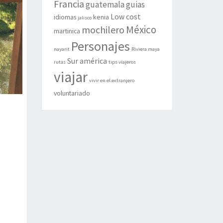
Francia
guatemala
guias
Low cost
idiomas
kenia
jalisco
México
mochilero
martinica
Personajes
nayarit
Riviera maya
Sur américa
rutas
tips viajeros
viajar
vivir en el extranjero
voluntariado