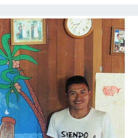
S
E
C
O
N
M
M
E
L
A
F
O
N
T