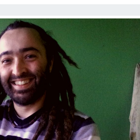
S
C
O
N
A
D
O
L
F
O